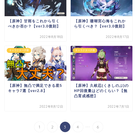
【原神】甘雨をこれから引く
【原神】珊瑚宮心海をこれか
べきか否か？【ver3.0復刻】
ら引くべき？【ver3.0復刻】
2022年8月18日
2022年8月17日
キャラクター評価
キャラクター評価
【原神】無凸で満足できる星5
【原神】久岐忍(くきしのぶ)の
キャラ7選【ver2.8】
HP回復量はどのくらい？【無
凸育成感想】
2022年8月12日
2022年7月1日
...
1
2
3
4
6