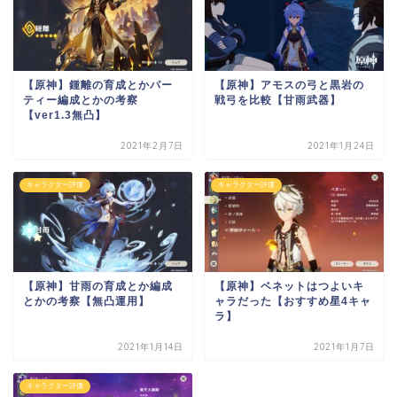
【原神】鍾離の育成とかパー
【原神】アモスの弓と黒岩の
ティー編成とかの考察
戦弓を比較【甘雨武器】
【ver1.3無凸】
2021年2月7日
2021年1月24日
キャラクター評価
キャラクター評価
【原神】甘雨の育成とか編成
【原神】ベネットはつよいキ
とかの考察【無凸運用】
ャラだった【おすすめ星4キャ
ラ】
2021年1月14日
2021年1月7日
キャラクター評価