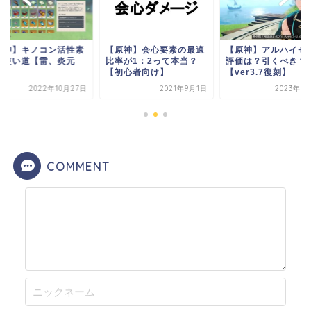
原神】キノコン活性素
【原神】会心要素の最適
【原神】アルハイゼ
の使い道【雷、炎元
比率が1：2って本当？
評価は？引くべき？
】
【初心者向け】
【ver3.7復刻】
2022年10月27日
2021年9月1日
2023年6
COMMENT