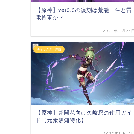
【原神】ver3.3の復刻は荒瀧一斗と雷
電将軍か？
2022年11月24
キャラクター評価
【原神】超開花向け久岐忍の使用ガイ
ド【元素熟知特化】
2022年11月15