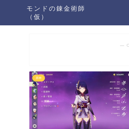
モンドの錬金術師
（仮）
― 
原神