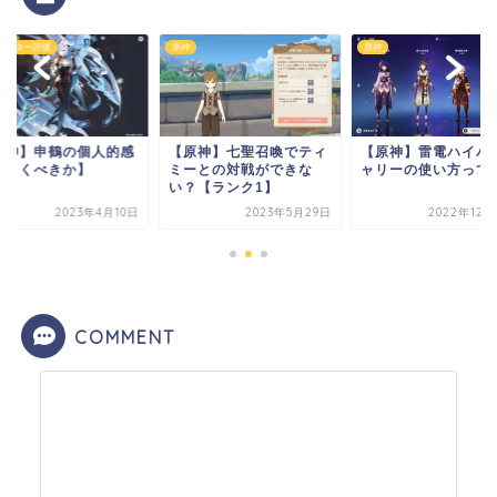
ラクター評価
原神
原神
原神】申鶴の個人的感
【原神】七聖召喚でティ
【原神】雷電ハイパ
【引くべきか】
ミーとの対戦ができな
ャリーの使い方って
い？【ランク1】
2023年4月10日
2023年5月29日
2022年12月
COMMENT