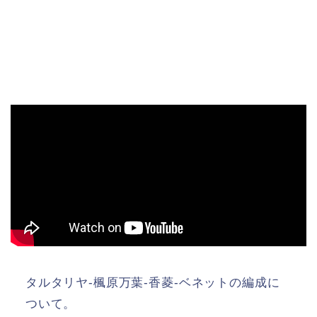
タルタリヤ-楓原万葉-香菱-ベネットの編成に
ついて。