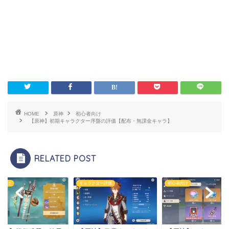
HOME
原神
初心者向け
【原神】初期キャラクター序盤の評価【配布・無課金キャラ】
RELATED POST
ラクター評価
初心者向け
初心者向け