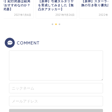
原神】弓蔵タルタリヤ
【原神】スターライト交
【原神】紀行武器は
育成してみました【無
換の引き取り優先度
どれがおすすめなの
水アタッカー】
【星4武器】
2021年9月26日
2022年1月30日
2021年
COMMENT