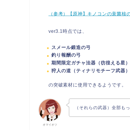
（参考）【原神】キノコンの衰菌核の入
ver3.1時点では、
スメール鍛造の弓
釣り報酬の弓
期間限定ガチャ法器（彷徨える星
狩人の道（ティナリモチーフ武器
の突破素材に使用できるようです。
（それらの武器）全部も
オマイオツ