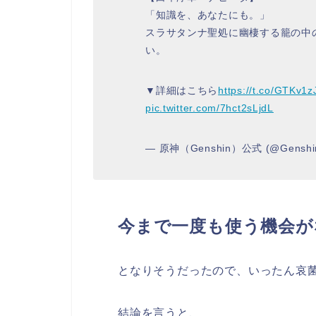
「知識を、あなたにも。」
スラサタンナ聖処に幽棲する籠の中
い。
▼詳細はこちら
https://t.co/GTKv1z
pic.twitter.com/7hct2sLjdL
— 原神（Genshin）公式 (@Genshi
今まで一度も使う機会が
となりそうだったので、いったん哀
結論を言うと、