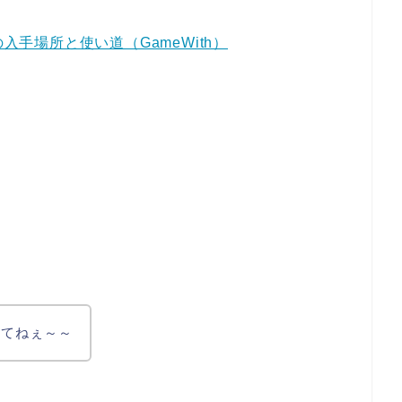
手場所と使い道（GameWith）
）
）
ってねぇ～～