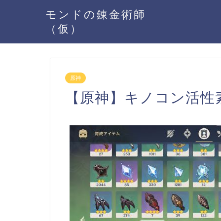
モンドの錬金術師
（仮）
原神
【原神】キノコン活性