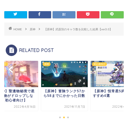
HOME
原神
【原神】武器別のキャラ数を比較した結果【ver3.0】
RELATED POST
者向け
原神
初心者向け
原神】聖遺物秘境で星
【原神】冒険ランク57か
【原神】恒常星5武
聖遺物がドロップしな
ら58までにかかった日数
すすめ4選
？【初心者向け】
2022年4月16日
2021年11月7日
2022年4月