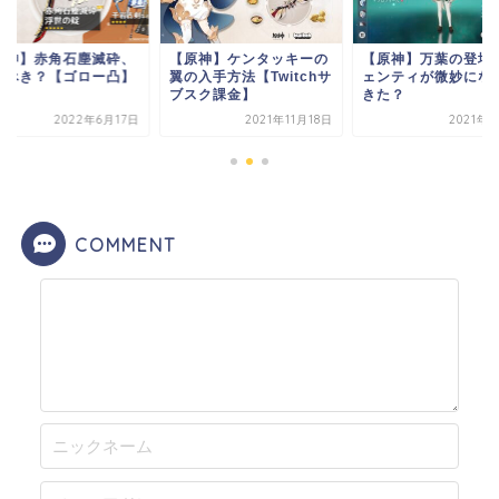
原神】ケンタッキーの
【原神】万葉の登場でウ
【原神】赤角石塵滅
入手方法【Twitchサ
ェンティが微妙になって
引くべき？【ゴロー
スク課金】
きた？
2021年11月18日
2021年8月1日
2022年6
COMMENT