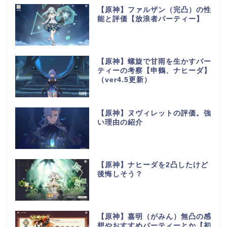
【原神】ファルザン（完凸）の性
能と評価【放浪者パーティー】
【原神】螺旋で甘雨を生かすパー
ティーの考察【申鶴、ナヒーダ】
（ver4.5更新）
【原神】ヌヴィレットの評価。強
い理由の紹介
【原神】ナヒーダを2凸したけど
後悔しそう？
【原神】嘉明（がみん）無凸の感
想やおすすめパーティーとか【初