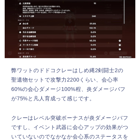
弊ワットのドドコクレーはしめ縄2剣闘士2の
聖遺物セットで攻撃力2200くらい、会心率
60%の会心ダメージ100%程、炎ダメージバフ
が75%と凡人育成って感じです。
クレーはレベル突破ボーナスが炎ダメージバフ
ですし、イベント武器に会心アップの効果がつ
いていないのでなかなか会心系のステータスを