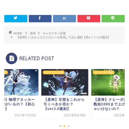
HOME
原神
キャラクター評価
【原神】いまさらだけどクレーを育成してみた感想【星4ドドコの物語】
RELATED POST
キャラクター評価
キャラクター評価
初心者向け
ー
【原神】甘雨をこれから
【原神】ナヒーダは元素
【原神】物
心
引くべきか否か？
熟知1000まで上げなき
って誰がい
【ver3.0復刻】
ゃいけないの？
者向け】
5日
2022年8月18日
2022年11月3日