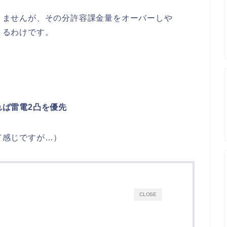
りませんが、その分許容課金量をオーバーしや
くるわけです。
ば雷電2凸を優先
て感じですが…）
CLOSE