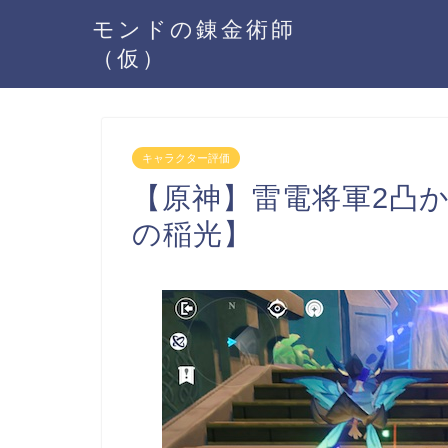
モンドの錬金術師
（仮）
キャラクター評価
【原神】雷電将軍2凸
の稲光】