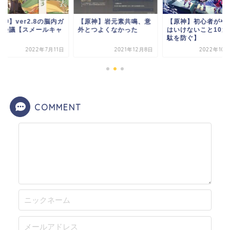
神】ver2.8の脳内ガ
【原神】岩元素共鳴、意
【原神】初心者がや
ャ会議【スメールキャ
外とつよくなかった
はいけないこと10選
】
駄を防ぐ】
2022年7月11日
2021年12月8日
2022年10
COMMENT