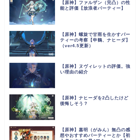
【原神】ファルザン（完凸）の性
能と評価【放浪者パーティー】
【原神】螺旋で甘雨を生かすパー
ティーの考察【申鶴、ナヒーダ】
（ver4.5更新）
【原神】ヌヴィレットの評価。強
い理由の紹介
【原神】ナヒーダを2凸したけど
後悔しそう？
【原神】嘉明（がみん）無凸の感
想やおすすめパーティーとか【初