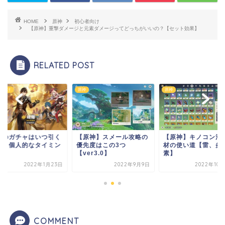
HOME
原神
初心者向け
【原神】重撃ダメージと元素ダメージってどっちがいいの？【セット効果】
RELATED POST
原神
初心者向け
原神】スメール攻略の
【原神】キノコン活性素
原神のガチャはいつ
先度はこの3つ
材の使い道【雷、炎元
べき？個人的なタイ
er3.0】
素】
グ
2022年9月9日
2022年10月27日
2022年1月
COMMENT