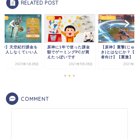
RELATED POST
者向け
原神
初心者向け
原神】天空紀行課金を
原神に1年で使った課金
【原神】重撃(じゅう
べき人しなくていい人
額でゲーミングPCが買
き)とはなにか？【初
えたっぽいです
者向け】【重激】
2023年1月28日
2021年9月28日
2021年1
COMMENT