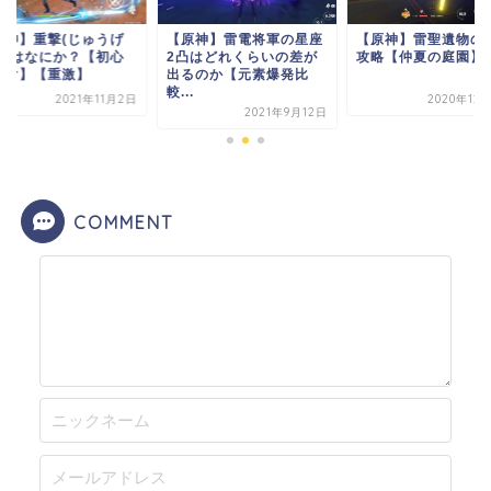
原神】重撃(じゅうげ
【原神】雷電将軍の星座
【原神】雷聖遺物の
)とはなにか？【初心
2凸はどれくらいの差が
攻略【仲夏の庭園】
向け】【重激】
出るのか【元素爆発比
較...
2021年11月2日
2020年12
2021年9月12日
COMMENT