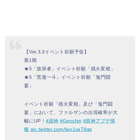
【Ver.3.3イベント祈願予告】
第1期
★5「放浪者」イベント祈願「残火変相」
★5「荒瀧一斗」イベント祈願「鬼門闘
宴」
イベント祈願「残火変相」及び「鬼門闘
宴」において、ファルザンの出現確率が大
幅にUP！
#原神
#Genshin
#原神アプデ情
報
pic.twitter.com/lwx1usT8gg