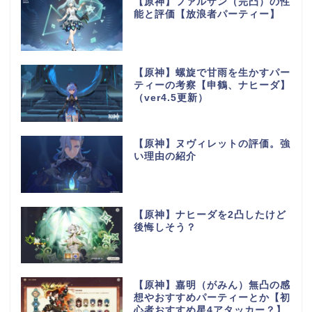
【原神】ファルザン（完凸）の性
能と評価【放浪者パーティー】
【原神】螺旋で甘雨を生かすパー
ティーの考察【申鶴、ナヒーダ】
（ver4.5更新）
【原神】ヌヴィレットの評価。強
い理由の紹介
【原神】ナヒーダを2凸したけど
後悔しそう？
【原神】嘉明（がみん）無凸の感
想やおすすめパーティーとか【初
心者おすすめ星4アタッカー？】